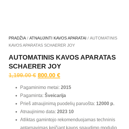
PRADŽIA
/
ATNAUJINTI KAVOS APARATAI
/ AUTOMATINIS
KAVOS APARATAS SCHAERER JOY
AUTOMATINIS KAVOS APARATAS
SCHAERER JOY
1,199.00
€
800.00
€
Pagaminimo metai:
2015
Pagaminta:
Šveicarija
Prieš atnaujinimą puodelių paruošta:
12000
p.
Atnaujinimo data:
2023 10
Atliktas gamintojo rekomenduojamas techninis
aptarnavimas keičiant kavos spaudimo modulio