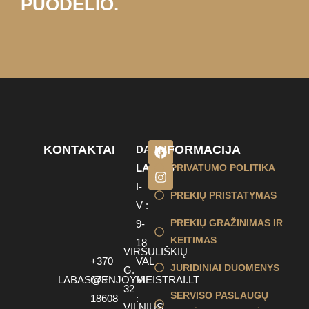
PUODELIO.
KONTAKTAI
INFORMACIJA
DARBO
LAIKAS
PRIVATUMO POLITIKA
I-
PREKIŲ PRISTATYMAS
V :
PREKIŲ GRAŽINIMAS IR
9-
KEITIMAS
18
VIRŠULIŠKIŲ
+370
VAL
JURIDINIAI DUOMENYS
G.
LABAS@ENJOYMEISTRAI.LT
673
VI
32
SERVISO PASLAUGŲ
18608
:
VILNIUS