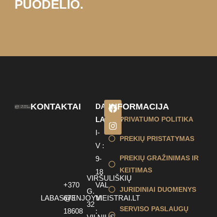
PUODELIO.
KONTAKTAI
INFORMACIJA
DARBO
LAIKAS
PRIVATUMO POLITIKA
I-
PREKIŲ PRISTATYMAS
V :
PREKIŲ GRAŽINIMAS IR
9-
KEITIMAS
18
VIRŠULIŠKIŲ
+370
VAL
JURIDINIAI DUOMENYS
G.
LABAS@ENJOYMEISTRAI.LT
673
VI
32
SERVISO PASLAUGŲ
18608
: