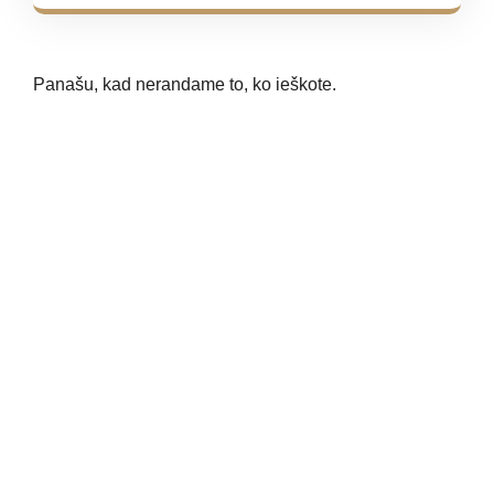
Panašu, kad nerandame to, ko ieškote.
LAUKIAME JŪSŲ
ŽINUTĖS!
Nesvarbu, ar jums reikia konsultacijos, ar norite
užsisakyti paslaugą – mes visada pasiruošę padėti.