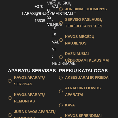
VIRŠULIŠKIŲ
+370
VAL
JURIDINIAI DUOMENYS
G.
LABAS@ENJOYMEISTRAI.LT
673
VI
32
SERVISO PASLAUGŲ
18608
:
VILNIUS
TEIKĖJO TAISYKLĖS
10-
15
KAVOS MĖGĖJŲ
VAL
NAUJIENOS
VII
DAŽNIAUSIAI
:
UŽDUODAMI KLAUSIMAI
NEDIRBAME
APARATŲ SERVISAS
PREKIŲ KATALOGAS
KAVOS APARATŲ
AKSESUARAI IR PRIEDAI
SERVISAS
ATNAUJINTI KAVOS
KAVOS APARATŲ
APARATAI
REMONTAS
KAVA
JURA KAVOS APARATŲ
KAVOS SPRENDIMAI