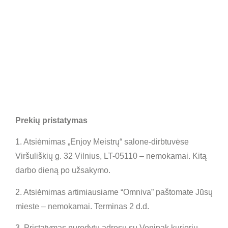
Prekių pristatymas
1. Atsiėmimas „Enjoy Meistrų“ salone-dirbtuvėse
Viršuliškių g. 32 Vilnius, LT-05110 – nemokamai. Kitą
darbo dieną po užsakymo.
2. Atsiėmimas artimiausiame “Omniva” paštomate Jūsų
mieste – nemokamai. Terminas 2 d.d.
3. Pristatymas nurodytu adresu su Venipak kurjerių