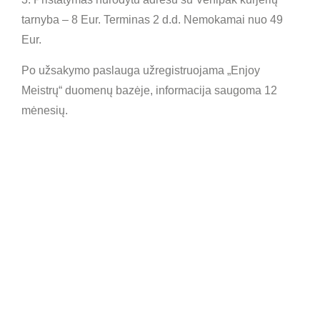
tarnyba – 8 Eur. Terminas 2 d.d. Nemokamai nuo 49
Eur.
Po užsakymo paslauga užregistruojama „Enjoy
Meistrų“ duomenų bazėje, informacija saugoma 12
mėnesių.
LAUKIAME JŪSŲ
ŽINUTĖS!