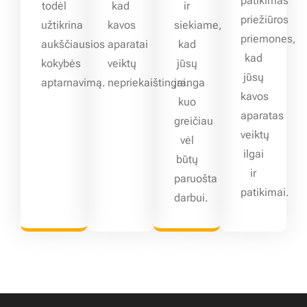
patikimas
todėl
kad
ir
priežiūros
užtikrina
kavos
siekiame,
priemones,
aukščiausios
aparatai
kad
kad
kokybės
veiktų
jūsų
jūsų
aptarnavimą.
nepriekaištingai.
įranga
kavos
kuo
aparatas
greičiau
veiktų
vėl
ilgai
būtų
ir
paruošta
patikimai.
darbui.