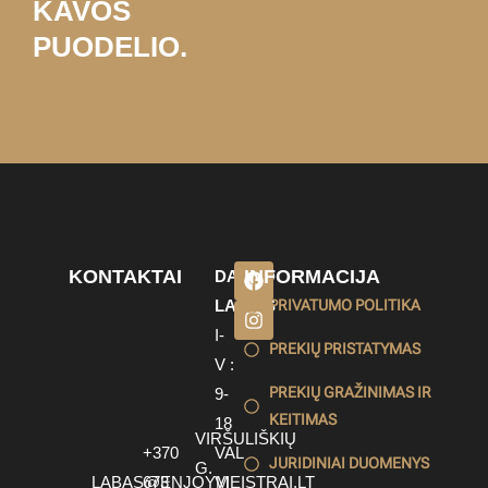
KAVOS
PUODELIO.
KONTAKTAI
INFORMACIJA
DARBO
LAIKAS
PRIVATUMO POLITIKA
I-
PREKIŲ PRISTATYMAS
V :
PREKIŲ GRAŽINIMAS IR
9-
KEITIMAS
18
VIRŠULIŠKIŲ
+370
VAL
JURIDINIAI DUOMENYS
G.
LABAS@ENJOYMEISTRAI.LT
673
VI