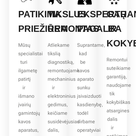
PATIKIMA
TIKSLUS
EKSPERTŲ
GARA
PRIEŽIŪRA
REMONTAS
PAGALBA
IR
KOKY
Mūsų
Atliekame
Suprantame,
specialistai
tikslią
kad
Remontui
turi
diagnostiką,
be
suteikiame
ilgametę
remontuojame
kavos
garantiją,
patirtį
mechaninius
aparato
naudojame
ir
ir
sunku
tik
išmano
elektroninius
įsivaizduoti
kokybiškas
įvairių
gedimus,
kasdienybę,
atsargines
gamintojų
keičiame
todėl
dalis
kavos
susidėvėjusias
dirbame
ir
aparatus,
dalis,
operatyviai