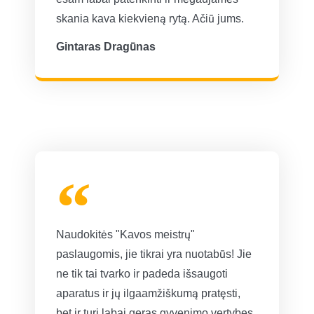
skania kava kiekvieną rytą. Ačiū jums.
Gintaras Dragūnas
Naudokitės "Kavos meistrų"
paslaugomis, jie tikrai yra nuotabūs! Jie
ne tik tai tvarko ir padeda išsaugoti
aparatus ir jų ilgaamžiškumą pratęsti,
bet ir turi labai geras gyvenimo vertybes.