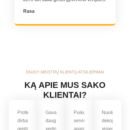
Rasa
ENJOY MEISTRŲ KLIENTŲ ATSILIEPIMAI
KĄ APIE MUS SAKO
KLIENTAI?
Profesionalai
Gavau
Puikus
Nuoširdžiai
dirba
daug
servisas,
dėkojame
greitai,
vertingos,
aparatas
visiems,