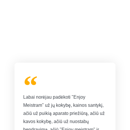
ATSILIEPIMAI
Labai norėjau padėkoti "Enjoy
Meistram" už jų kokybę, kainos santykį,
ačiū už puikią aparato priežiūrą, ačiū už
kavos kokybę, ačiū už nuostabų
bendravimą, ačiū "Enjoy meistram" ir