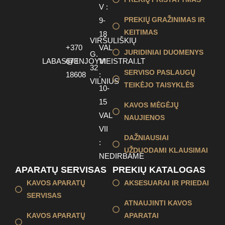
V :
PREKIŲ GRAŽINIMAS IR
9-
KEITIMAS
18
VIRŠULIŠKIŲ
+370
VAL
JURIDINIAI DUOMENYS
G.
LABAS@ENJOYMEISTRAI.LT
673
VI
32
SERVISO PASLAUGŲ
18608
:
VILNIUS
TEIKĖJO TAISYKLĖS
10-
15
KAVOS MĖGĖJŲ
VAL
NAUJIENOS
VII
DAŽNIAUSIAI
:
UŽDUODAMI KLAUSIMAI
NEDIRBAME
APARATŲ SERVISAS
PREKIŲ KATALOGAS
KAVOS APARATŲ
AKSESUARAI IR PRIEDAI
SERVISAS
ATNAUJINTI KAVOS
KAVOS APARATŲ
APARATAI