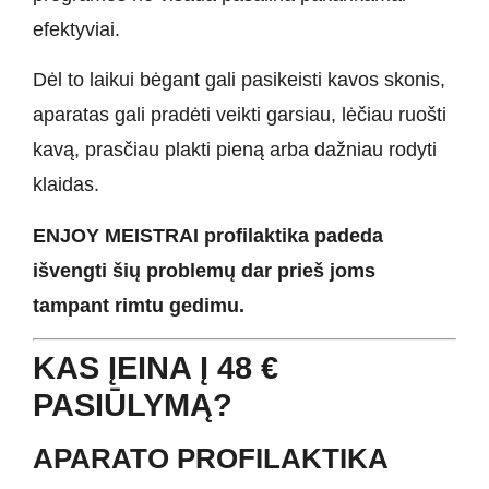
efektyviai.
Dėl to laikui bėgant gali pasikeisti kavos skonis,
aparatas gali pradėti veikti garsiau, lėčiau ruošti
kavą, prasčiau plakti pieną arba dažniau rodyti
klaidas.
ENJOY MEISTRAI profilaktika padeda
išvengti šių problemų dar prieš joms
tampant rimtu gedimu.
KAS ĮEINA Į 48 €
PASIŪLYMĄ?
APARATO PROFILAKTIKA