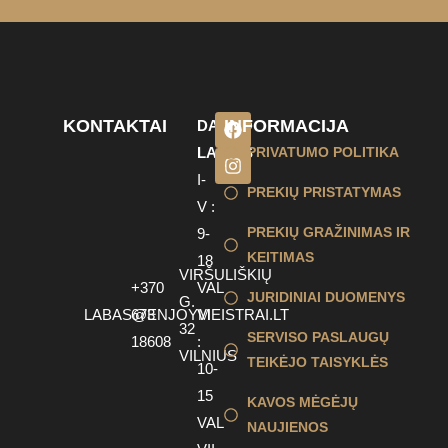
KONTAKTAI
INFORMACIJA
DARBO
LAIKAS
PRIVATUMO POLITIKA
I-
PREKIŲ PRISTATYMAS
V :
PREKIŲ GRAŽINIMAS IR
9-
KEITIMAS
18
VIRŠULIŠKIŲ
+370
VAL
JURIDINIAI DUOMENYS
G.
LABAS@ENJOYMEISTRAI.LT
673
VI
32
SERVISO PASLAUGŲ
18608
:
VILNIUS
TEIKĖJO TAISYKLĖS
10-
15
KAVOS MĖGĖJŲ
VAL
NAUJIENOS