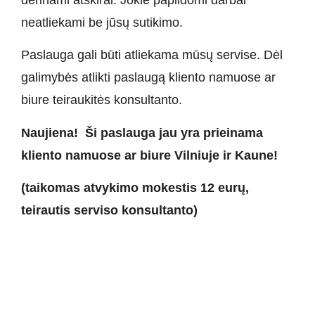
derinami atskirai. Jokie papildomi darbai
neatliekami be jūsų sutikimo.
Paslauga gali būti atliekama mūsų servise. Dėl
galimybės atlikti paslaugą kliento namuose ar
biure teiraukitės konsultanto.
Naujiena! Ši paslauga jau yra prieinama
kliento namuose ar biure Vilniuje ir Kaune!
(taikomas atvykimo mokestis 12 eurų,
teirautis
serviso konsultanto
)