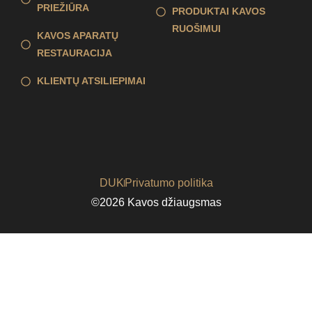
PRIEŽIŪRA
PRODUKTAI KAVOS
RUOŠIMUI
KAVOS APARATŲ
RESTAURACIJA
KLIENTŲ ATSILIEPIMAI
DUK
Privatumo politika
©2026 Kavos džiaugsmas