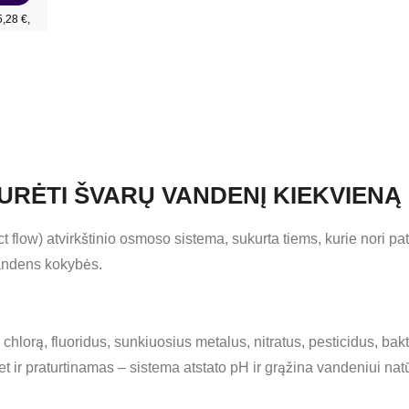
URĖTI ŠVARŲ VANDENĮ KIEKVIENĄ
t flow) atvirkštinio osmoso sistema, sukurta tiems, kurie nori 
vandens kokybės.
hlorą, fluoridus, sunkiuosius metalus, nitratus, pesticidus, bakt
 ir praturtinamas – sistema atstato pH ir grąžina vandeniui nat