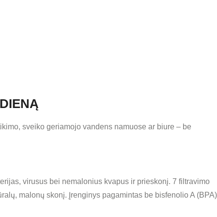
 DIENĄ
patikimo, sveiko geriamojo vandens namuose ar biure – be
erijas, virusus bei nemalonius kvapus ir prieskonį. 7 filtravimo
ūralų, malonų skonį. Įrenginys pagamintas be bisfenolio A (BPA)