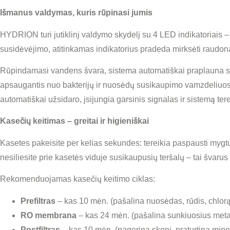
Išmanus valdymas, kuris rūpinasi jumis
HYDRION turi jutiklinį valdymo skydelį su 4 LED indikatoriais – 
susidėvėjimo, atitinkamas indikatorius pradeda mirksėti raudona
Rūpindamasi vandens švara, sistema automatiškai praplauna sav
apsaugantis nuo bakterijų ir nuosėdų susikaupimo vamzdeliuose
automatiškai užsidaro, įsijungia garsinis signalas ir sistemą terei
Kasečių keitimas – greitai ir higieniškai
Kasetes pakeisite per kelias sekundes: tereikia paspausti mygtuką
nesiliesite prie kasetės viduje susikaupusių teršalų – tai švarus 
Rekomenduojamas kasečių keitimo ciklas:
Prefiltras
– kas 10 mėn. (pašalina nuosėdas, rūdis, chlor
RO membrana
– kas 24 mėn. (pašalina sunkiuosius metal
Postfiltras
– kas 10 mėn. (pagerina skonį, praturtina mine