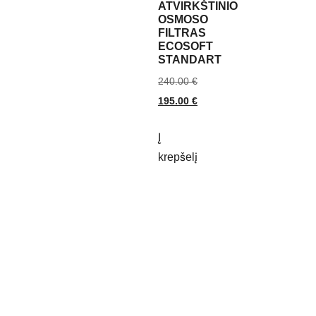
ATVIRKŠTINIO
OSMOSO
FILTRAS
ECOSOFT
STANDART
240.00
€
195.00
€
Į
krepšelį