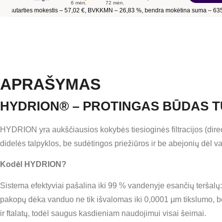
APRAŠYMAS
HYDRION® – PROTINGAS BŪDAS T
HYDRION yra aukščiausios kokybės tiesioginės filtracijos (direc
didelės talpyklos, be sudėtingos priežiūros ir be abejonių dėl 
Kodėl HYDRION?
Sistema efektyviai pašalina iki 99 % vandenyje esančių teršalų: c
pakopų dėka vanduo ne tik išvalomas iki 0,0001 µm tikslumo, bet
ir ftalatų, todėl saugus kasdieniam naudojimui visai šeimai.