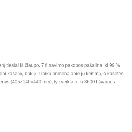
nį tiesiai iš čiaupo. 7
filtravimo pakopos pašalina iki 99 %
tebi kasečių
būklę ir laiku
primena apie jų
keitimą, o kasetes
menys
(405×140×440 mm),
tyli veikla
ir iki 3600 l
švaraus