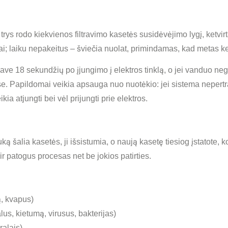
trys rodo kiekvienos filtravimo kasetės susidėvėjimo lygį, ketvi
i; laiku nepakeitus – šviečia nuolat, primindamas, kad metas ke
e 18 sekundžių po įjungimo į elektros tinklą, o jei vanduo ne
. Papildomai veikia apsauga nuo nuotėkio: jei sistema nepertr
kia atjungti bei vėl prijungti prie elektros.
 šalia kasetės, ji išsistumia, o naują kasetę tiesiog įstatote, ko
ir patogus procesas net be jokios patirties.
ą, kvapus)
us, kietumą, virusus, bakterijas)
ralais)