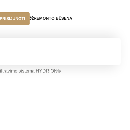
REMONTO BŪSENA
PRISIJUNGTI
filtravimo sistema HYDRION®