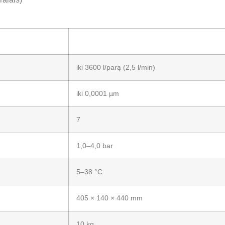
iki 3600 l/parą (2,5 l/min)
iki 0,0001 µm
7
1,0–4,0 bar
5–38 °C
405 × 140 × 440 mm
10 kg