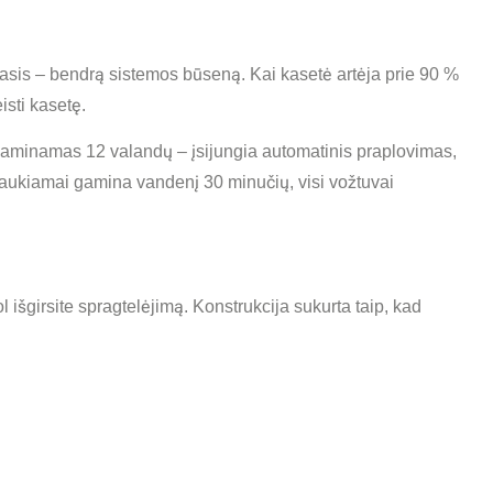
rtasis – bendrą sistemos būseną. Kai kasetė artėja prie 90 %
isti kasetę.
gaminamas 12 valandų – įsijungia automatinis praplovimas,
aukiamai gamina vandenį 30 minučių, visi vožtuvai
l išgirsite spragtelėjimą. Konstrukcija sukurta taip, kad