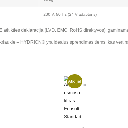
230 V, 50 Hz (24 V adapteris)
 CE atitikties deklaracija (LVD, EMC, RoHS direktyvos), gamina
 po kriaukle – HYDRION® yra idealus sprendimas tiems, kas vertin
Akcija!