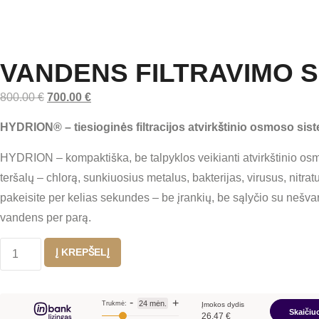
VANDENS FILTRAVIMO 
800.00
€
700.00
€
HYDRION® – tiesioginės filtracijos atvirkštinio osmoso sist
HYDRION – kompaktiška, be talpyklos
veikianti atvirkštinio 
teršalų – chlorą, sunkiuosius metalus,
bakterijas, virusus, nitrat
pakeisite per
kelias sekundes –
be įrankių,
be sąlyčio su
nešvar
vandens per
parą.
Į KREPŠELĮ