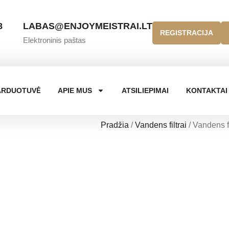
8
LABAS@ENJOYMEISTRAI.LT
REGISTRACIJA
Elektroninis paštas
ARDUOTUVĖ
APIE MUS
ATSILIEPIMAI
KONTAKTAI
Pradžia
/
Vandens filtrai
/ Vandens 