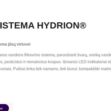
SISTEMA HYDRION®
ema jūsų virtuvei
osmoso vandens
filtravimo sistema, paruošianti švarų,
sveiką vande
us,
pesticidus ir nemalonius kvapus.
Išmanūs LED indikatoriai s
umais. Puikiai
tinka tiek
namams, tiek
biurui:
kompaktiški mat