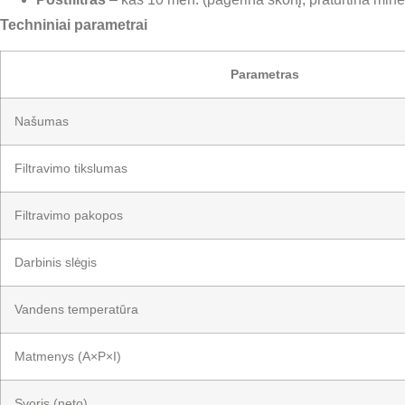
Techniniai parametrai
Parametras
Našumas
Filtravimo tikslumas
Filtravimo pakopos
Darbinis slėgis
Vandens temperatūra
Matmenys (A×P×I)
Svoris (neto)