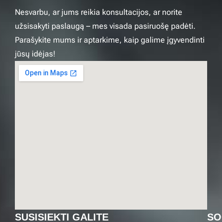
Nesvarbu, ar jums reikia konsultacijos, ar norite
užsisakyti paslaugą – mes visada pasiruošę padėti.
Parašykite mums ir aptarkime, kaip galime įgyvendinti
jūsų idėjas!
SUSISIEKTI GALITE
SO