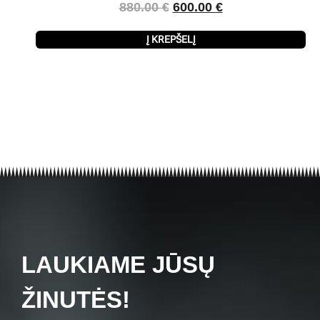
880.00
€
600.00
€
Į KREPŠELĮ
LAUKIAME JŪSŲ
ŽINUTĖS!