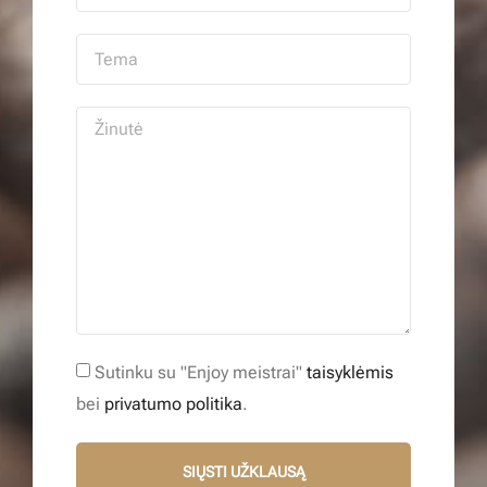
Sutinku su "Enjoy meistrai"
taisyklėmis
bei
privatumo politika
.
SIŲSTI UŽKLAUSĄ