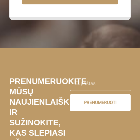
PRENUMERUOKITE
MŪSŲ
NAUJIENLAIŠKĮ
PRENUMERUOTI
IR
SUŽINOKITE,
KAS SLEPIASI