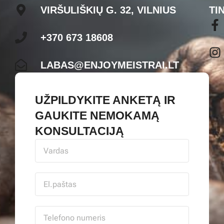
VIRŠULIŠKIŲ G. 32, VILNIUS
TI
+370 673 18608
LABAS@ENJOYMEISTRAI.LT
UŽPILDYKITE ANKETĄ IR
GAUKITE NEMOKAMĄ
KONSULTACIJĄ