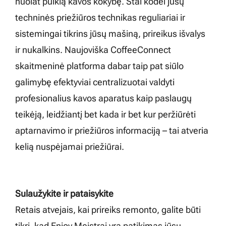
nuolat puikią kavos kokybę. Štai kodėl jūsų
techninės priežiūros technikas reguliariai ir
sistemingai tikrins jūsų mašiną, prireikus išvalys
ir nukalkins. Naujoviška CoffeeConnect
skaitmeninė platforma dabar taip pat siūlo
galimybę efektyviai centralizuotai valdyti
profesionalius kavos aparatus kaip paslaugų
teikėją, leidžiantį bet kada ir bet kur peržiūrėti
aptarnavimo ir priežiūros informaciją – tai atveria
kelią nuspėjamai priežiūrai.
Sulaužykite ir pataisykite
Retais atvejais, kai prireiks remonto, galite būti
tikri, kad Enjoy Meistrai yra patikimas jūsų