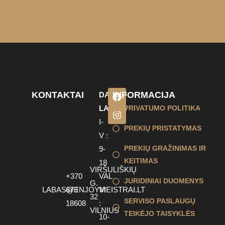
KONTAKTAI
INFORMACIJA
DARBO
LAIKAS
PRIVATUMO POLITIKA
I-
PREKIŲ PRISTATYMAS
V :
PREKIŲ GRAŽINIMAS IR
9-
KEITIMAS
18
VIRŠULIŠKIŲ
+370
VAL
JURIDINIAI DUOMENYS
G.
LABAS@ENJOYMEISTRAI.LT
673
VI
32
SERVISO PASLAUGŲ
18608
:
VILNIUS
TEIKĖJO TAISYKLĖS
10-