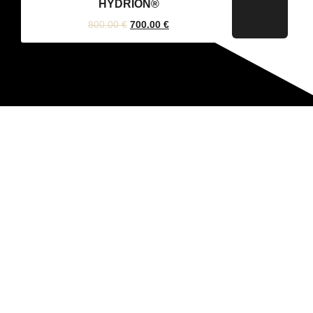
HYDRION®
800.00
€
700.00
€
LAUKIAME JŪSŲ
ŽINUTĖS!
Nesvarbu, ar jums reikia konsultacijos, ar norite
užsisakyti paslaugą – mes visada pasiruošę padėti.
Parašykite mums ir aptarkime, kaip galime įgyvendinti