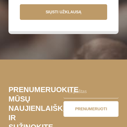
SIŲSTI UŽKLAUSĄ
PRENUMERUOKITE
MŪSŲ
NAUJIENLAIŠKĮ
PRENUMERUOTI
IR
SUŽINOKITE,