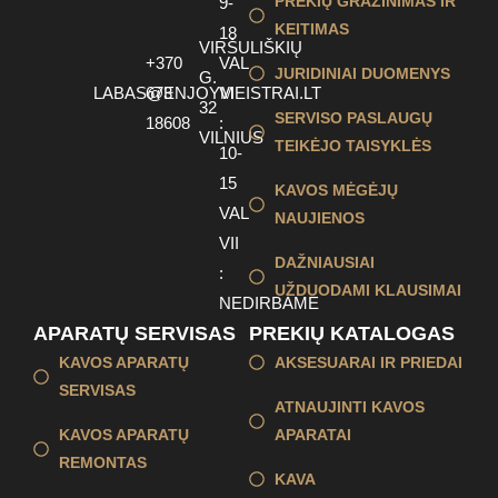
PREKIŲ GRAŽINIMAS IR
9-
KEITIMAS
18
VIRŠULIŠKIŲ
+370
VAL
JURIDINIAI DUOMENYS
G.
LABAS@ENJOYMEISTRAI.LT
673
VI
32
SERVISO PASLAUGŲ
18608
:
VILNIUS
TEIKĖJO TAISYKLĖS
10-
15
KAVOS MĖGĖJŲ
VAL
NAUJIENOS
VII
DAŽNIAUSIAI
:
UŽDUODAMI KLAUSIMAI
NEDIRBAME
APARATŲ SERVISAS
PREKIŲ KATALOGAS
KAVOS APARATŲ
AKSESUARAI IR PRIEDAI
SERVISAS
ATNAUJINTI KAVOS
KAVOS APARATŲ
APARATAI
REMONTAS
KAVA