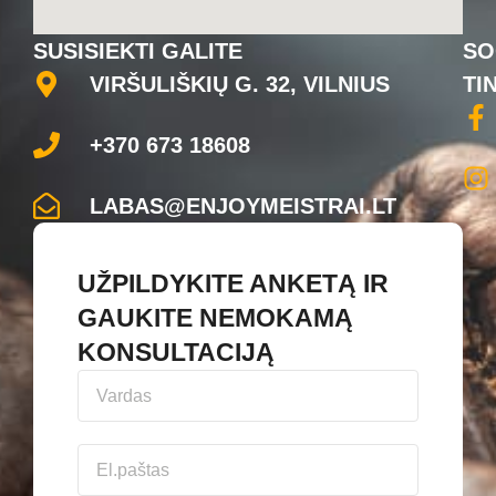
SUSISIEKTI GALITE
SO
VIRŠULIŠKIŲ G. 32, VILNIUS
TI
+370 673 18608
LABAS@ENJOYMEISTRAI.LT
UŽPILDYKITE ANKETĄ IR
GAUKITE NEMOKAMĄ
KONSULTACIJĄ