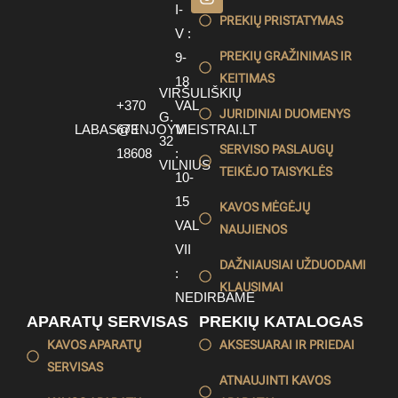
I-
PREKIŲ PRISTATYMAS
V :
PREKIŲ GRAŽINIMAS IR
9-
KEITIMAS
18
VIRŠULIŠKIŲ
+370
VAL
JURIDINIAI DUOMENYS
G.
LABAS@ENJOYMEISTRAI.LT
673
VI
32
SERVISO PASLAUGŲ
18608
:
VILNIUS
TEIKĖJO TAISYKLĖS
10-
15
KAVOS MĖGĖJŲ
VAL
NAUJIENOS
VII
DAŽNIAUSIAI UŽDUODAMI
:
KLAUSIMAI
NEDIRBAME
APARATŲ SERVISAS
PREKIŲ KATALOGAS
KAVOS APARATŲ
AKSESUARAI IR PRIEDAI
SERVISAS
ATNAUJINTI KAVOS