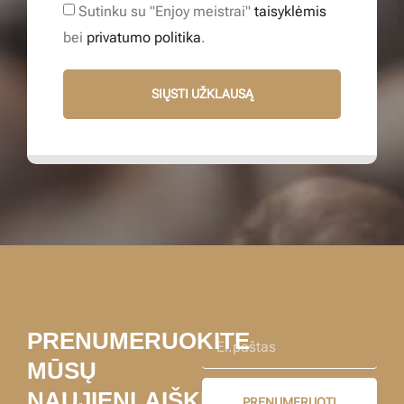
Sutinku su "Enjoy meistrai"
taisyklėmis
bei
privatumo politika
.
SIŲSTI UŽKLAUSĄ
PRENUMERUOKITE
MŪSŲ
NAUJIENLAIŠKĮ
PRENUMERUOTI