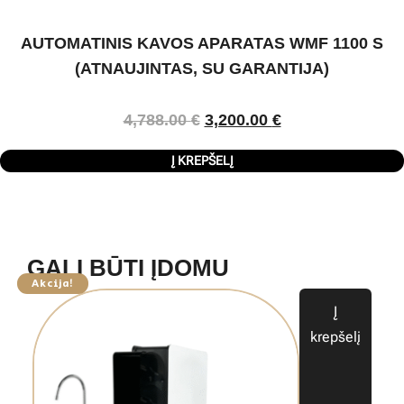
AUTOMATINIS KAVOS APARATAS WMF 1100 S
(ATNAUJINTAS, SU GARANTIJA)
4,788.00
€
3,200.00
€
Į KREPŠELĮ
GALI BŪTI ĮDOMU
Akcija!
Į
krepšelį