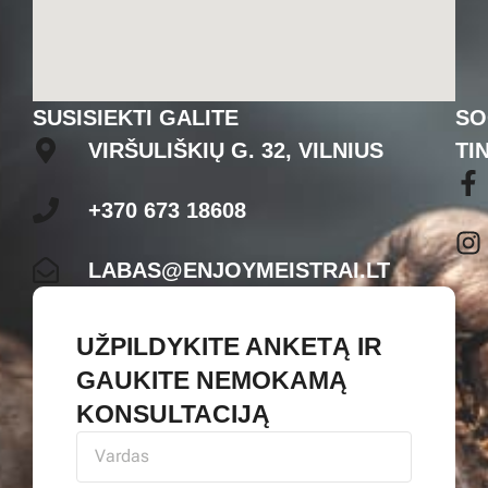
SUSISIEKTI GALITE
SO
VIRŠULIŠKIŲ G. 32, VILNIUS
TI
+370 673 18608
LABAS@ENJOYMEISTRAI.LT
UŽPILDYKITE ANKETĄ IR
GAUKITE NEMOKAMĄ
KONSULTACIJĄ