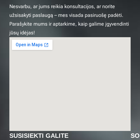
Nesvarbu, ar jums reikia konsultacijos, ar norite
užsisakyti paslaugą – mes visada pasiruošę padėti.
Parašykite mums ir aptarkime, kaip galime įgyvendinti
jūsų idėjas!
SUSISIEKTI GALITE
SO