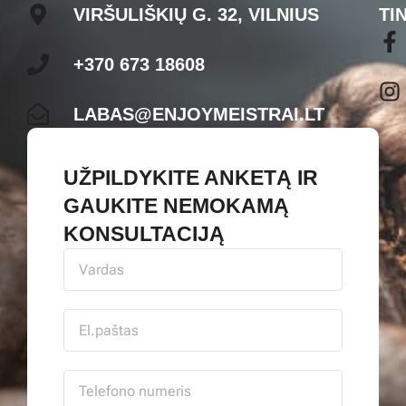
VIRŠULIŠKIŲ G. 32, VILNIUS
TI
+370 673 18608
LABAS@ENJOYMEISTRAI.LT
UŽPILDYKITE ANKETĄ IR
GAUKITE NEMOKAMĄ
KONSULTACIJĄ