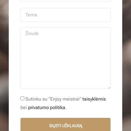
Sutinku su "Enjoy meistrai"
taisyklėmis
bei
privatumo politika
.
SIŲSTI UŽKLAUSĄ