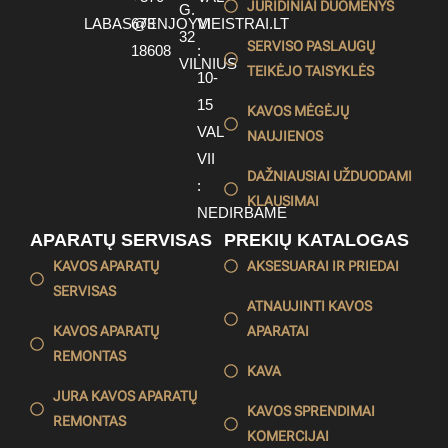
JURIDINIAI DUOMENYS
G.
LABAS@ENJOYMEISTRAI.LT
673
VI
32
SERVISO PASLAUGŲ
18608
:
VILNIUS
TEIKĖJO TAISYKLĖS
10-
15
KAVOS MĖGĖJŲ
VAL
NAUJIENOS
VII
DAŽNIAUSIAI UŽDUODAMI
:
KLAUSIMAI
NEDIRBAME
APARATŲ SERVISAS
PREKIŲ KATALOGAS
KAVOS APARATŲ
AKSESUARAI IR PRIEDAI
SERVISAS
ATNAUJINTI KAVOS
KAVOS APARATŲ
APARATAI
REMONTAS
KAVA
JURA KAVOS APARATŲ
KAVOS SPRENDIMAI
REMONTAS
KOMERCIJAI