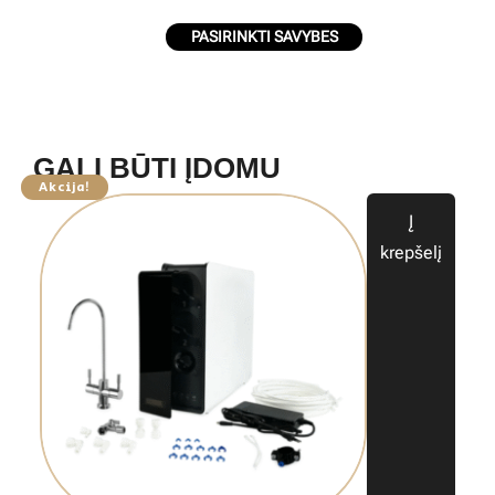
PASIRINKTI SAVYBES
GALI BŪTI ĮDOMU
Akcija!
Į
krepšelį