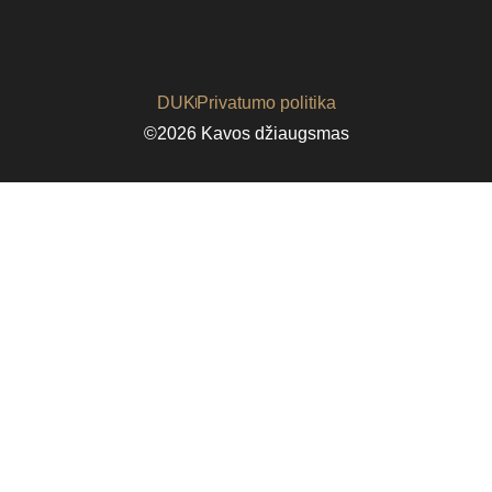
DUK
Privatumo politika
©2026 Kavos džiaugsmas