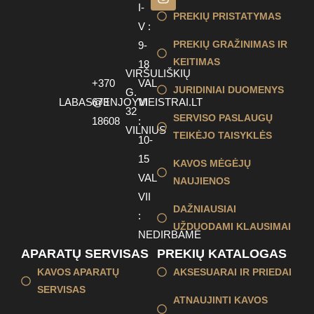
I-
PREKIŲ PRISTATYMAS
V :
PREKIŲ GRAŽINIMAS IR
9-
KEITIMAS
18
VIRŠULIŠKIŲ
+370
VAL
JURIDINIAI DUOMENYS
G.
LABAS@ENJOYMEISTRAI.LT
673
VI
32
SERVISO PASLAUGŲ
18608
:
VILNIUS
TEIKĖJO TAISYKLĖS
10-
15
KAVOS MĖGĖJŲ
VAL
NAUJIENOS
VII
DAŽNIAUSIAI
:
UŽDUODAMI KLAUSIMAI
NEDIRBAME
APARATŲ SERVISAS
PREKIŲ KATALOGAS
KAVOS APARATŲ
AKSESUARAI IR PRIEDAI
SERVISAS
ATNAUJINTI KAVOS