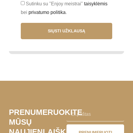
Sutinku su "Enjoy meistrai"
taisyklėmis
bei
privatumo politika
.
SIŲSTI UŽKLAUSĄ
PRENUMERUOKITE
MŪSŲ
NAUJIENLAIŠKĮ
PRENUMERUOTI