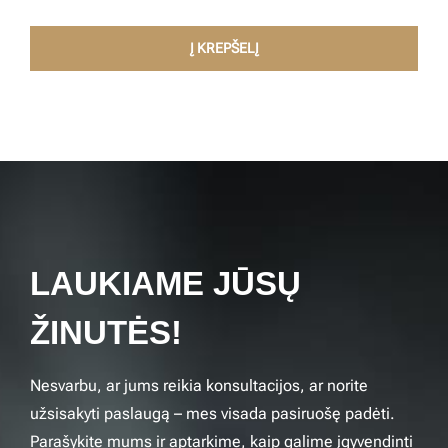
Į KREPŠELĮ
LAUKIAME JŪSŲ
ŽINUTĖS!
Nesvarbu, ar jums reikia konsultacijos, ar norite
užsisakyti paslaugą – mes visada pasiruošę padėti.
Parašykite mums ir aptarkime, kaip galime įgyvendinti