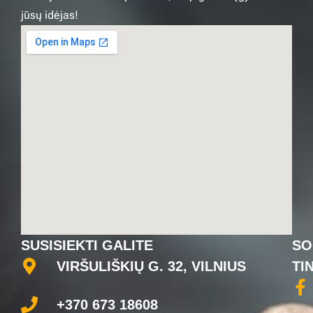
jūsų idėjas!
SUSISIEKTI GALITE
SO
VIRŠULIŠKIŲ G. 32, VILNIUS
TI
+370 673 18608