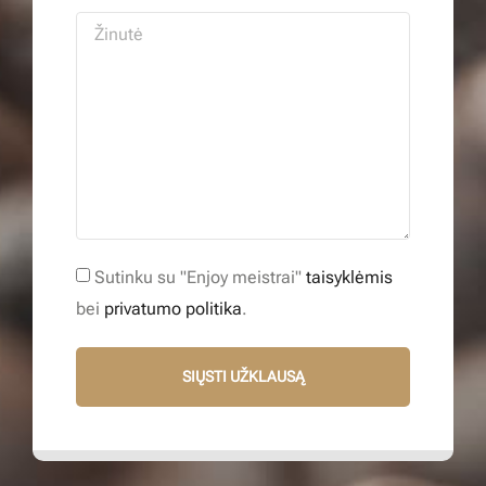
Sutinku su "Enjoy meistrai"
taisyklėmis
bei
privatumo politika
.
SIŲSTI UŽKLAUSĄ