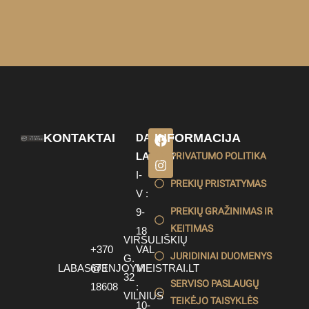
KONTAKTAI
INFORMACIJA
DARBO
LAIKAS
PRIVATUMO POLITIKA
I-
PREKIŲ PRISTATYMAS
V :
PREKIŲ GRAŽINIMAS IR
9-
KEITIMAS
18
VIRŠULIŠKIŲ
+370
VAL
JURIDINIAI DUOMENYS
G.
LABAS@ENJOYMEISTRAI.LT
673
VI
32
SERVISO PASLAUGŲ
18608
:
VILNIUS
TEIKĖJO TAISYKLĖS
10-