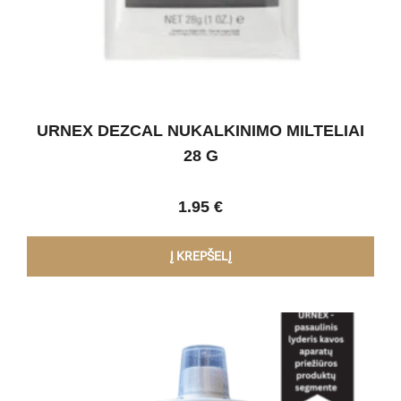
URNEX DEZCAL NUKALKINIMO MILTELIAI
28 G
1.95
€
Į KREPŠELĮ