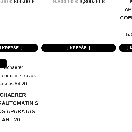
9.00
€
800.00
€
9,800.00
€
3,800.00
€
AP
COF
5,
Į KREPŠELĮ
Į KREPŠELĮ
Į 
CHAERER
RAUTOMATINIS
OS APARATAS
ART 20