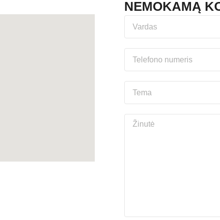
NEMOKAMĄ KO
 įgyvendinti jūsų idėjas!
INIAI TINKLAI
ACEBOOK
NSTAGRAM