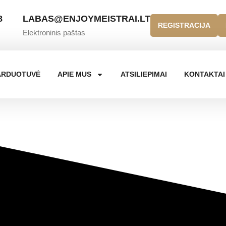
8
LABAS@ENJOYMEISTRAI.LT
REGISTRACIJA
Elektroninis paštas
ARDUOTUVĖ
APIE MUS
ATSILIEPIMAI
KONTAKTAI