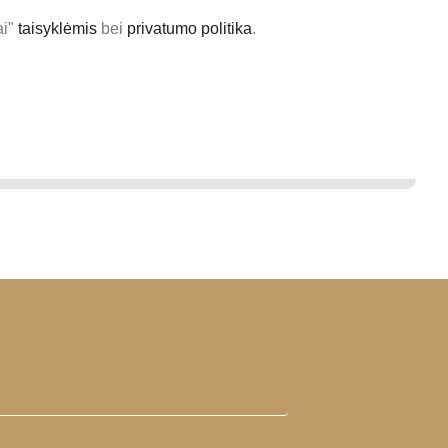
ai"
taisyklėmis
bei
privatumo politika
.