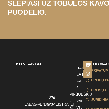
SLEPIASI UŽ TOBULOS KAV
PUODELIO.
KONTAKTAI
INFORMAC
DARBO
PRIVATUM
LAIKAS
PREKIŲ P
I-V :
9-
PREKIŲ GR
VIRŠULIŠKIŲ
18
+370
JURIDINI
G.
VAL
LABAS@ENJOYMEISTRAI.LT
673
32
VI :