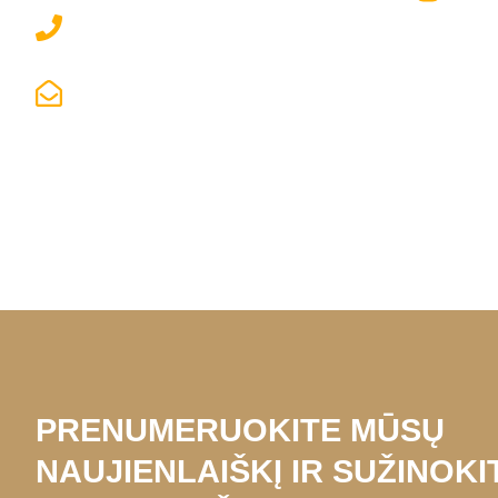
+370 673 18608
LABAS@ENJOYMEISTRAI.LT
PRENUMERUOKITE MŪSŲ
NAUJIENLAIŠKĮ IR SUŽINOKI