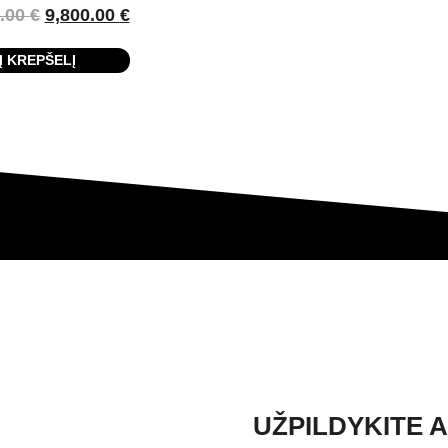
0.00
€
9,800.00
€
Į KREPŠELĮ
!
UŽPILDYKITE 
i paslaugą – mes visada