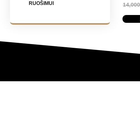
RUOŠIMUI
14,00
LAUKIAME JŪSŲ ŽINUTĖS
Nesvarbu, ar jums reikia konsultacijos, ar norite užsisakyt