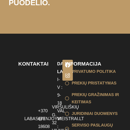
PUODELIO.
KONTAKTAI
INFORMACIJA
DARBO
LAIKAS
PRIVATUMO POLITIKA
I-
PREKIŲ PRISTATYMAS
V :
PREKIŲ GRAŽINIMAS IR
9-
KEITIMAS
18
VIRŠULIŠKIŲ
+370
VAL
JURIDINIAI DUOMENYS
G.
LABAS@ENJOYMEISTRAI.LT
673
VI
32
SERVISO PASLAUGŲ
18608
: