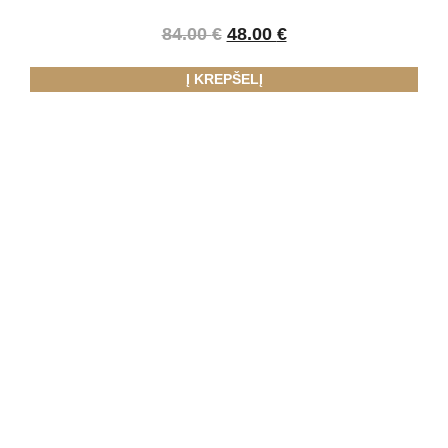
84.00
€
48.00
€
Į KREPŠELĮ
LAUKIAME JŪSŲ
ŽINUTĖS!
Nesvarbu, ar jums reikia konsultacijos, ar norite
užsisakyti paslaugą – mes visada pasiruošę padėti.