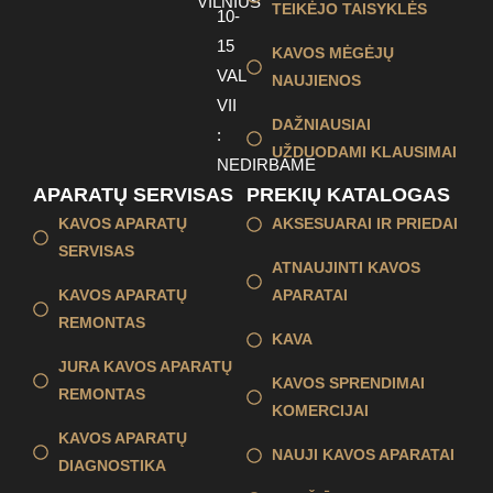
VILNIUS
TEIKĖJO TAISYKLĖS
10-
15
KAVOS MĖGĖJŲ
VAL
NAUJIENOS
VII
DAŽNIAUSIAI
:
UŽDUODAMI KLAUSIMAI
NEDIRBAME
APARATŲ SERVISAS
PREKIŲ KATALOGAS
KAVOS APARATŲ
AKSESUARAI IR PRIEDAI
SERVISAS
ATNAUJINTI KAVOS
KAVOS APARATŲ
APARATAI
REMONTAS
KAVA
JURA KAVOS APARATŲ
KAVOS SPRENDIMAI
REMONTAS
KOMERCIJAI
KAVOS APARATŲ
NAUJI KAVOS APARATAI
DIAGNOSTIKA