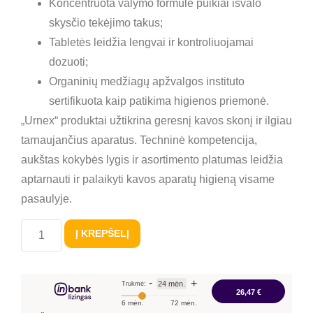
Koncentruota valymo formulė puikiai išvalo
skysčio tekėjimo takus;
Tabletės leidžia lengvai ir kontroliuojamai
dozuoti;
Organinių medžiagų apžvalgos instituto
sertifikuota kaip patikima higienos priemonė.
„Urnex“ produktai užtikrina geresnį kavos skonį ir ilgiau
tarnaujančius aparatus. Techninė kompetencija,
aukštas kokybės lygis ir asortimento platumas leidžia
aptarnauti ir palaikyti kavos aparatų higieną visame
pasaulyje.
Į KREPŠELĮ